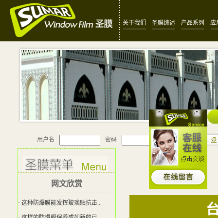
关于我们
圣膜综述
产品系列
应
用户名
密码
网文欣赏
· 这种防爆膜能发挥玻璃贴抗击...
· 这样的防爆膜保养成如新的已...