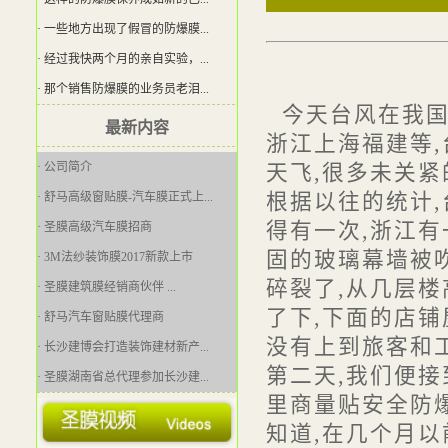
· 一些地方出现了假冒的防爆膜...
· 经过我快两个月的亲自实验，...
· 那个销售防爆膜的业务员老泪...
今天台风在我国
最新内容
浙江上海福建等,
· 公司简介
天飞,很多未关紧
· 舒马高级窗贴膜-汽车膜正式上...
根据以往的统计,
得有一次,浙江有
· 圣膜高级汽车膜招商
固的玻璃幕墙被
· 3M法纱装饰膜2017新款上市
碎裂了,从几层楼
· 圣膜建筑膜经销商伙伴 ...
了下,下面的店铺
· 舒马汽车窗贴膜代理商
没有上到旅客和工
· 长沙建博会打造装饰建材新产...
第二天,我们便
· 圣膜湖南省总代理参加长沙建...
里商量贴安全防
· [问题]建筑玻璃贴膜是如何安...
知道,在几个月以
· 圣膜防爆膜隔热膜欢迎您！ ...