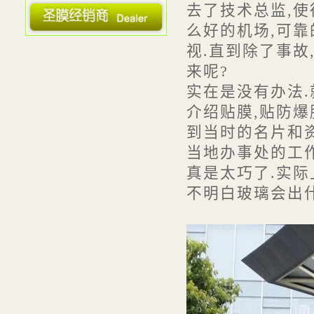
去了技术总监,使
· 用我们的资源助你创造财富
么好的机场,可靠
· 贴膜质量决定了使用寿命
视.直到除了事故
· 圣膜外用防爆膜
来呢?
· 圣膜高级汽车膜推出磁控溅射...
实在是没有办法.
· 建筑遮阳产品遮阳性能检测技...
介绍贴膜,贴防
· 国家建筑材料工业铝塑复合材...
到当时的名片和
· 太阳隔热膜安全防薄膜建筑装...
当地办事处的工
· "圣膜"中文商标正式注册成功
真是太巧了.实际
· "最高温达70度 隔热膜隔热效...
不明白玻璃会出
· 国际行业组织 ...
· 防玻璃爆裂的膜--玻璃幕墙防...
· 玻璃协会窗膜与涂膜玻璃专业...
· 圣膜防爆膜产品应用
· 玻璃贴膜哪家好？
· 上海隔热膜应用情况