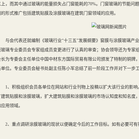
以上，而其中通过玻璃的能量损失占门窗能耗的70%。门窗玻璃的节能问
同的形式推广包括建筑贴膜及涂膜玻璃在建筑门窗领域的应用。
与会代表还就编制《玻璃行业“十三五”发展纲要》窗膜与涂膜玻璃产业
膜玻璃专业委员会专家组成员变更进行了认真的审查；协会领导还为专家
会长为专委会主任单位中国中材东方国际贸易有限公司颁发了特制的铜牌
员单位。专业委员会秘书处副主任陈小军总结了前一阶段工作并对下一步
1、积极组织会员各单位在网站和行业刊物上投稿以扩大该行业的影响
广建筑贴膜和涂膜玻璃，扩大建筑贴膜和涂膜玻璃的市场认知度和知名度
和应用领域。
2、重点调研涂膜玻璃的现状以便确定今后的工作目标。如有必要可有