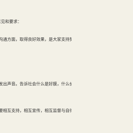
见和要求：
沟通方面，取得良好效果，是大家支持努力
发出声音。告诉社会什么是好膜，什么价格
要相互支持，相互宣传，相互监督与自律，