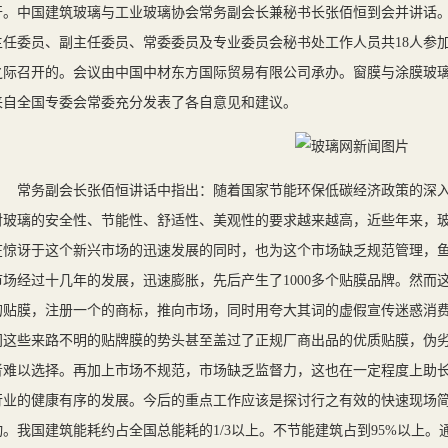
开。中国建筑玻璃与工业玻璃协会常务副会长兼秘书长张佰恒到会并讲话
主任委员、副主任委员、常委委员及专业委员会秘书处工作人员共18人参
之际召开的。会议由中国中材东方国际贸易有限公司承办。窗膜与涂膜玻
来自全国专委会常委充分发表了各自意见和建议。
常务副会长张佰恒讲话中指出：随着国家节能环保低碳经济政策的深入
对玻璃的安全性、节能性、舒适性、美观性的要求越来越高，近些年来，
在惊讶于这个新兴市场的迅速发展的同时，也为这个市场缺乏规范管理，
市场经过十几年的发展，迅速膨胀，先后产生了1000多个贴膜品牌。然而
的贴膜，注册一个的商标，推向市场，同时用夸大其词的虚假宣传迷惑消
间这些来路不明的贴牌膜的势头甚至盖过了正规厂商出品的优质贴膜，伪
者难以选择。再加上市场不规范，市场缺乏监督力，这也在一定程度上助
行业的健康有序的发展。今后的重点工作应该是探讨行之有效的快速现场
动。我国建筑能耗约占全国总能耗的1/3以上。不节能建筑占到95%以上。