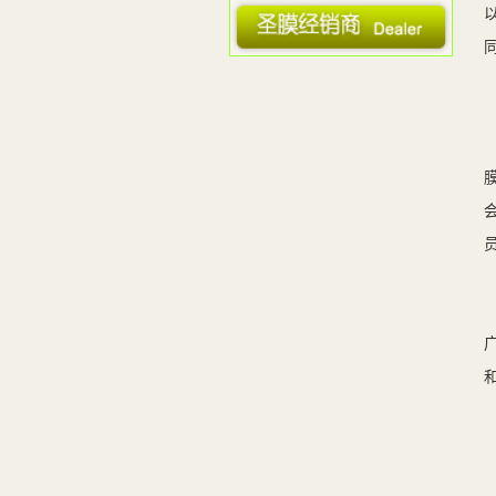
· 用我们的资源助你创造财富
· 贴膜质量决定了使用寿命
· 圣膜外用防爆膜
· 圣膜高级汽车膜推出磁控溅射...
· 建筑遮阳产品遮阳性能检测技...
· 国家建筑材料工业铝塑复合材...
· 太阳隔热膜安全防薄膜建筑装...
· "圣膜"中文商标正式注册成功
· "最高温达70度 隔热膜隔热效...
· 国际行业组织 ...
· 防玻璃爆裂的膜--玻璃幕墙防...
· 玻璃协会窗膜与涂膜玻璃专业...
· 圣膜防爆膜产品应用
· 玻璃贴膜哪家好？
· 上海隔热膜应用情况