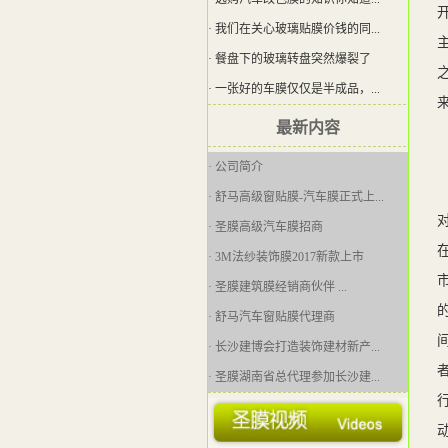
· 我们在关心玻璃贴膜价钱的同...
· 餐盘下的玻璃转盘突然爆裂了
· 一张好的车膜仅仅是半成品，...
最新内容
· 公司简介
· 舒马高级窗贴膜-汽车膜正式上...
· 圣膜高级汽车膜招商
· 3M法纱装饰膜2017新款上市
· 圣膜建筑膜经销商伙伴 ...
· 舒马汽车窗贴膜代理商
· 长沙建博会打造装饰建材新产...
· 圣膜湖南省总代理参加长沙建...
· [问题]建筑玻璃贴膜是如何安...
· 圣膜防爆膜隔热膜欢迎您！ ...