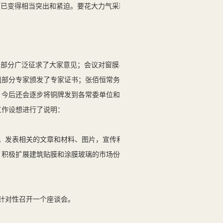
题已变得相当突出和紧迫。要花大力气采取不
部分广泛征求了大家意见；会议对窗膜与涂
组部分专家颁发了专家证书；张佰恒常务副
，今后还会逐步将铜牌发到各常委单位和会
工作设想进行了说明：
。发表相关的文章和材料、图片，宣传和推
，积极扩展建筑贴膜和涂膜玻璃的市场份额
针对性召开一个座谈会。