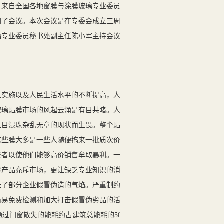
。来自全国各地窗膜与涂膜玻璃专业委员会
加了会议。本次会议是在专委会成立三周年
璃专业委员秘书处副主任陈小军主持会议。
实施以及人民生活水平的不断提高，人们
玻璃贴膜市场的风起云涌是有目共睹。人们
鱼目混珠杂乱无章的现状而生畏。整个贴膜
这些膜大多是一些人随便搞来一批质次价廉
费者以使他们能够高价销售牟取暴利。一时
劣产品充斥市场，更让缺乏专业知识的消费
长了部分企业假冒伪造的气焰。严重制约了
简易免费检测和加大打击假冒伪劣品的活
通过门窗散失的能耗约占建筑总能耗的50%