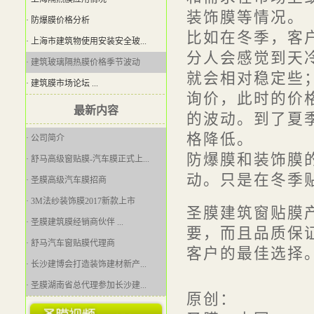
装饰膜等情况。
· 防爆膜价格分析
比如在冬季，客
· 上海市建筑物使用安装安全玻...
分人会感觉到天
· 建筑玻璃隔热膜价格季节波动
就会相对稳定些
· 建筑膜市场论坛 ...
询价，此时的价
最新内容
的波动。到了夏
格降低。
· 公司简介
防爆膜和装饰膜
· 舒马高级窗贴膜-汽车膜正式上...
动。只是在冬季
· 圣膜高级汽车膜招商
· 3M法纱装饰膜2017新款上市
圣膜建筑窗贴膜
· 圣膜建筑膜经销商伙伴 ...
要，而且品质保
· 舒马汽车窗贴膜代理商
客户的最佳选择
· 长沙建博会打造装饰建材新产...
· 圣膜湖南省总代理参加长沙建...
原创：
· [问题]建筑玻璃贴膜是如何安...