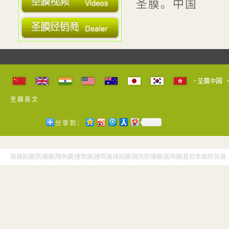
圣膜。中国
· 圣膜防爆膜隔热膜欢迎您！ ...
· 用我们的资源助你创造财富
· 贴膜质量决定了使用寿命
· 圣膜外用防爆膜
· 圣膜高级汽车膜推出磁控溅射...
· 建筑遮阳产品遮阳性能检测技...
圣膜英文
· 国家建筑材料工业铝塑复合材...
· 太阳隔热膜安全防薄膜建筑装...
分享到：
· "圣膜"中文商标正式注册成功
· "最高温达70度 隔热膜隔热效...
玻璃贴膜|防爆膜|隔热膜|建筑膜|建筑玻璃贴膜|隔热防爆膜|装饰膜|喜伯年国际贸
· 国际行业组织 ...
· 防玻璃爆裂的膜--玻璃幕墙防...
· 玻璃协会窗膜与涂膜玻璃专业...
· 圣膜防爆膜产品应用
· 玻璃贴膜哪家好？