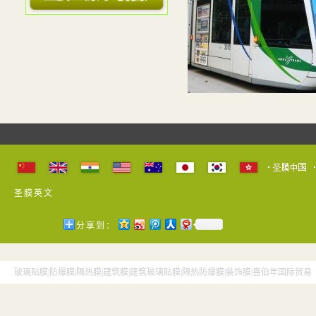
· 贴膜质量决定了使用寿命
· 圣膜外用防爆膜
· 圣膜高级汽车膜推出磁控溅射...
· 建筑遮阳产品遮阳性能检测技...
· 国家建筑材料工业铝塑复合材...
· 太阳隔热膜安全防薄膜建筑装...
· "圣膜"中文商标正式注册成功
· "最高温达70度 隔热膜隔热效...
· 国际行业组织 ...
圣膜英文
· 防玻璃爆裂的膜--玻璃幕墙防...
· 玻璃协会窗膜与涂膜玻璃专业...
分享到：
· 圣膜防爆膜产品应用
· 玻璃贴膜哪家好？
玻璃贴膜|防爆膜|隔热膜|建筑膜|建筑玻璃贴膜|隔热防爆膜|装饰膜|喜伯年国际贸
· 上海隔热膜应用情况
· 防爆膜价格情况分析