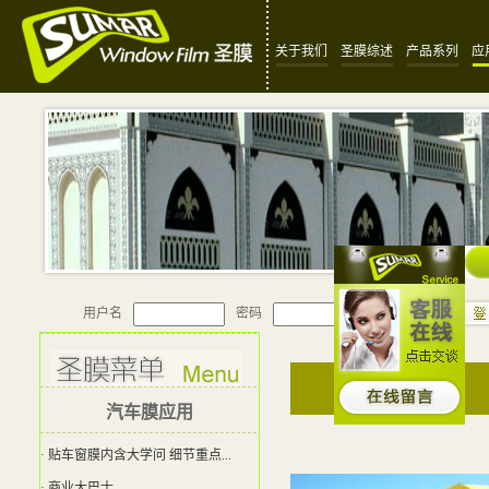
关于我们
圣膜综述
产品系列
应
用户名
密码
汽车膜应用
· 贴车窗膜内含大学问 细节重点...
· 商业大巴士 ...