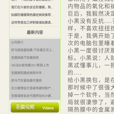
内物品的氧化和
· 我们在兴奋的谈论防爆膜，购...
巨后，我毅然决定
· 贴膜防爆膜隔热膜经销商推荐...
小黑没有反抗..
· 这样熬夜加工研制玻璃贴膜真...
样，不喜欢扭扭捏
最新内容
于是，我俩开始了
次的电脑包里睡着了.
· 公司简介
小黑一度很讨厌
· 舒马高级窗贴膜-汽车膜正式上...
标。小黑说：人就
· 圣膜高级汽车膜招商
黑忒懂事儿，一
· 3M法纱装饰膜2017新款上市
的....
· 圣膜建筑膜经销商伙伴 ...
给小黑换包，是
· 舒马汽车窗贴膜代理商
那时候中了很强
· 长沙建博会打造装饰建材新产...
掉一个软件，当
· 圣膜湖南省总代理参加长沙建...
局就很凄惨了，
· [问题]建筑玻璃贴膜是如何安...
隔热膜中的金属溅
· 圣膜防爆膜隔热膜欢迎您！ ...