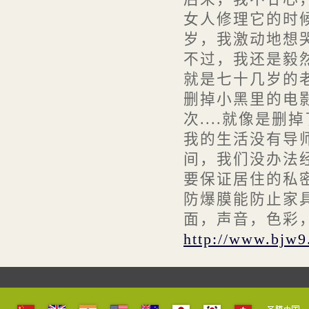
· 防爆膜价格情况分析
女人修理它的时候
· 采用窗贴膜改善建筑外观的可...
岁，我激动地想哭
· 玻璃幕墙爆裂伤人失误多,上海...
不过，我还是毅
就是七十几岁的老头
· 台风来袭,安全防爆膜起作用了
删掉小黑里的电
· 如何理解建筑玻璃贴膜
次....就像是删掉
我的生活没有导师
间，我们没办法
要保证居住的私
防爆膜能防止家具
面，声音，色彩，
http://www.bjw