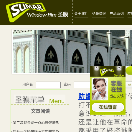
关于我们
圣膜综述
产品系列
应
用户名
密码
防爆隔热膜
那时
打不破
文章阅读
意识到这一点后
还是让他在革命
· 第二次我是没一点心思做隔热...
都采用了磁控溅
· 想开一个隔热膜专卖店需要办...